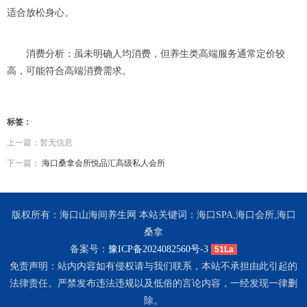
适合放松身心。
消费分析：虽未明确人均消费，但养生类高端服务通常定价较
高，可能符合高端消费需求。
标签：
上一篇：暂无信息
下一篇：
海口桑拿会所悦品汇高级私人会所
版权所有：海口山海间养生网 本站关键词：海口SPA,海口会所,海口
桑拿
备案号：
豫ICP备2024082560号-3
51La
免责声明：站内内容如有侵权请与我们联系，本站不承担由此引起的
法律责任。严禁发布违法违规以及低俗的言论内容，一经发现一律删
除。